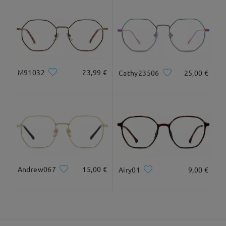
5-7 Werktage
Details
Geliefert
Gesichtsform:
Gesichtslänge:
Gesichtsbreite:
rund quadratisch
17.5cm/6.89 in
14cm/5.51 in
M91032
23,99 €
Cathy23506
25,00 €
Maße
Andrew067
15,00 €
Airy01
9,00 €
Gesamtbreite
Bügellänge
135mm/ 5.31in
145mm/ 5.71in