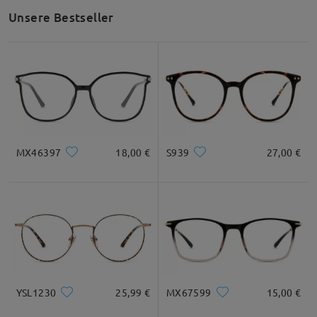
Unsere Bestseller
Glasbreite
Glashöhe
Stegbreite
52mm/ 2.05in
45mm/ 1.77in
19mm/ 0.75in
Empfehlung zur Gesichtsform
MX46397
18,00 €
S939
27,00 €
Quadratisc
Rund
Herz
Diamant
Oval
h
* Nur als Referenz
YSL1230
25,99 €
MX67599
15,00 €