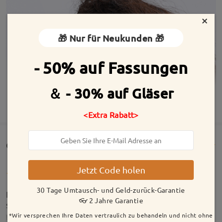
×
🎁 Nur für Neukunden 🎁
- 50% auf Fassungen
＆ - 30% auf Gläser
MEHR ANZEIGEN
<Extra Rabatt>
Customer Reviews(97)
Jetzt Code holen
30 Tage Umtausch- und Geld-zurück-Garantie
Passt sehr gut, Sehstärke super eingesetzt. Alles
👓 2 Jahre Garantie
super.
*Wir versprechen Ihre Daten vertraulich zu behandeln und nicht ohne
by
Julia
on
Jul 29 , 2026