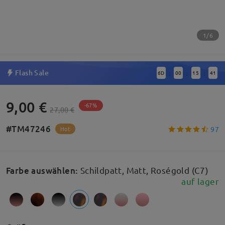
1/6
Flash Sale
6
D
00
15
41
:
:
:
9,00 €
-67%
27,00 €
#TM47246
97
Hot
Farbe auswählen
:
Schildpatt, Matt, Roségold (C7)
auf lager