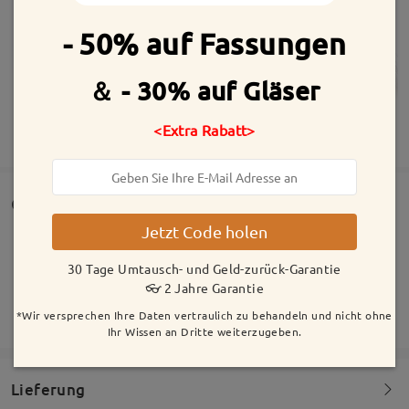
- 50% auf Fassungen
＆ - 30% auf Gläser
<Extra Rabatt>
MEHR ANZEIGEN
Customer Reviews
Jetzt Code holen
Bewerten Sie Ihr Einkaufserlebnis, damit auch andere Kunden
sorgenfrei Brillen bei uns kaufen können
30 Tage Umtausch- und Geld-zurück-Garantie
👓 2 Jahre Garantie
Bewertung schreiben
*Wir versprechen Ihre Daten vertraulich zu behandeln und nicht ohne
Ihr Wissen an Dritte weiterzugeben.
Lieferung