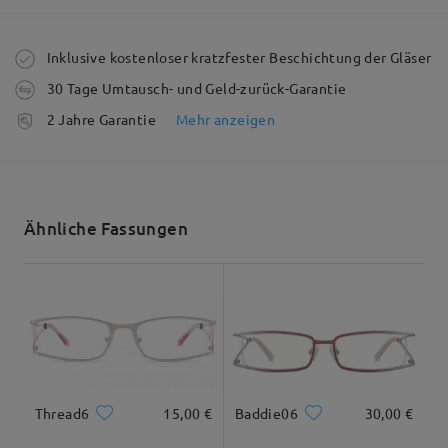
Die Bestellung wurde aufgegeben
Inklusive kostenloser kratzfester Beschichtung der Gläser
Model Information
30 Tage Umtausch- und Geld-zurück-Garantie
Fertigungszeit
2 Jahre Garantie
Mehr anzeigen
5-7 Werktage
Details
Versandt
Ähnliche Fassungen
Versandzeit
5-7 Werktage
Details
Geliefert
Thread6
15,00 €
Baddie06
30,00 €