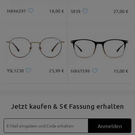
Glasbreite
Glashöhe
Stegbreite
52mm/ 2.05in
28mm/ 1.1in
17mm/ 0.67in
MX46397
18,00 €
S939
27,00 €
Empfehlung zur Gesichtsform
Quadratisc
Rund
Herz
Diamant
Oval
YSL1230
25,99 €
MX67599
15,00 €
h
* Nur als Referenz
Jetzt kaufen & 5€ Fassung erhalten
Produktbeschreibung
Anmelden