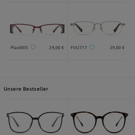
Gesichtsform:
Gesichtslänge:
Gesichtsbreite:
Rund
18cm/ 7.09in
14cm/ 5.51in
Maße
Plaid005
29,00 €
FM2717
29,00 €
Unsere Bestseller
Gesamtbreite
Bügellänge
131mm/ 5.16in
138mm/5.43in