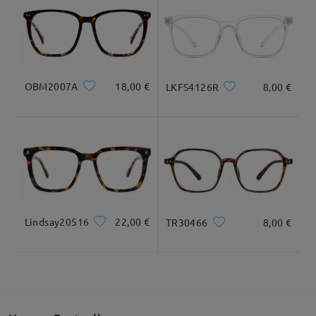
oval
13cm/ 5.12in
17.8cm/ 7.01in
Geliefert
Maße
OBM2007A
18,00 €
LKFS4126R
8,00 €
Gesamtbreite
Bügellänge
136mm/ 5.35in
147mm/ 5.79in
Lindsay20516
22,00 €
TR30466
8,00 €
Glasbreite
Glashöhe
Stegbreite
54mm/ 2.13in
50mm/ 1.97in
18mm/ 0.71in