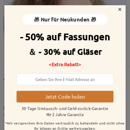
×
🎁 Nur für Neukunden 🎁
- 50% auf Fassungen
＆ - 30% auf Gläser
MEHR ANZEIGEN
<Extra Rabatt>
Customer Reviews(211)
Jetzt Code holen
Ich bin - wie immer - total zufrieden und happy mit
30 Tage Umtausch- und Geld-zurück-Garantie
meiner neuen Sonnenbrille!
👓 2 Jahre Garantie
by
Martina
on
May 26 , 2026
*Wir versprechen Ihre Daten vertraulich zu behandeln und nicht ohne
Ihr Wissen an Dritte weiterzugeben.