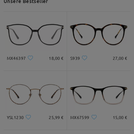
Unsere Bestseller
Gesichtsform Empfehlung
Quadratisc
Runde
Herz
Diamant
Oval
h
MX46397
18,00 €
S939
27,00 €
* Nur als Referenz
Produktbeschreibung
YSL1230
25,99 €
MX67599
15,00 €