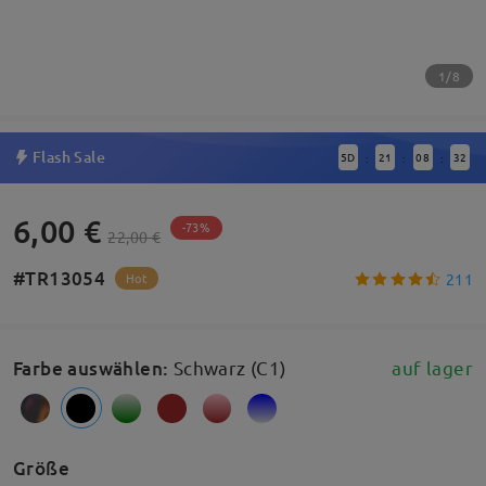
1/8
Flash Sale
5
D
21
08
32
:
:
:
6,00 €
-73%
22,00 €
#TR13054
211
Hot
Farbe auswählen
:
Schwarz (C1)
auf lager
Größe