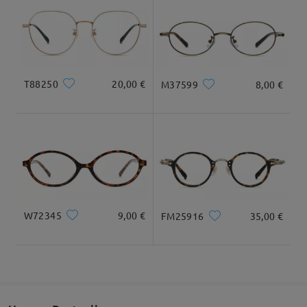
Geliefert
Maße
T88250
20,00 €
M37599
8,00 €
Gesamtbreite
Bügellänge
127mm/ 5in
140mm/ 5.51in
W72345
9,00 €
FM25916
35,00 €
Glasbreite
Glashöhe
Stegbreite
51mm/ 2.01in
35mm/ 1.38in
18mm/ 0.71in