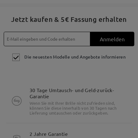
Flacher ovaler Vintage-Rahmen, um Ihren Stil zur Schau zu
Jetzt kaufen & 5€ Fassung erhalten
stellen.
Anmelden
Die neuesten Modelle und Angebote informieren
30 Tage Umtausch- und Geld-zurück-
Garantie
Wenn Sie mit Ihrer Brille nicht zufrieden sind,
können Sie diese innerhalb von 30 Tagen nach
Lieferung umtauschen oder zurückgeben.
2 Jahre Garantie