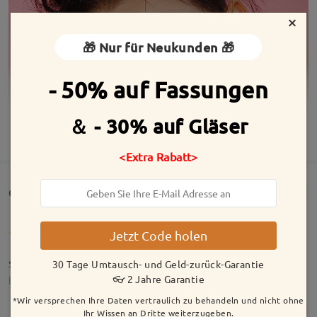
×
🎁 Nur für Neukunden 🎁
- 50% auf Fassungen
＆ - 30% auf Gläser
MEHR ANZEIGEN
<Extra Rabatt>
Customer Reviews(317)
Jetzt Code holen
super
30 Tage Umtausch- und Geld-zurück-Garantie
👓 2 Jahre Garantie
by
Anna
on
Jul 24 , 2026
*Wir versprechen Ihre Daten vertraulich zu behandeln und nicht ohne
Ihr Wissen an Dritte weiterzugeben.