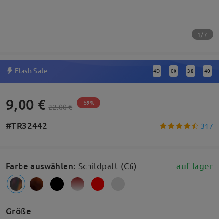
1/7
Flash Sale
4
D
00
38
39
:
:
:
9,00 €
-59%
22,00 €
#TR32442
317
Farbe auswählen
:
Schildpatt (C6)
auf lager
Größe