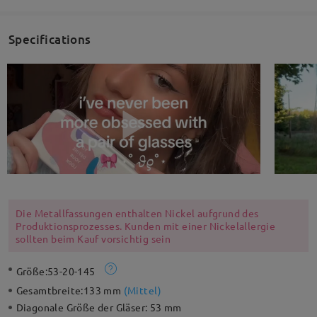
Specifications
Die Metallfassungen enthalten Nickel aufgrund des
Produktionsprozesses. Kunden mit einer Nickelallergie
sollten beim Kauf vorsichtig sein
Größe:
53-20-145
Gesamtbreite:
133 mm
(
Mittel
)
Diagonale Größe der Gläser:
53 mm