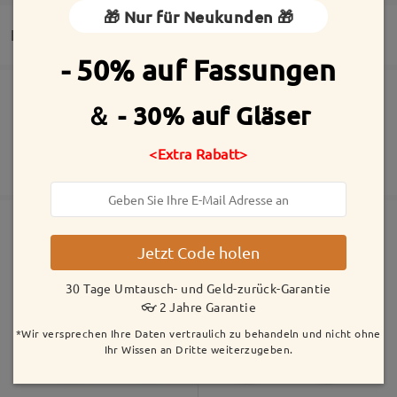
🎁 Nur für Neukunden 🎁
So eine süsse Brille, freu mich total. kann ich nur
Lieferung
weiterempfehlen. Die Gläser wie immer passend!
- 50% auf Fassungen
by
Regina
on
Sep 19 , 2024
Die Bestellung wurde aufgegeben
Inklusive kostenloser kratzfester Beschichtung der Gläser
＆ - 30% auf Gläser
30 Tage Umtausch- und Geld-zurück-Garantie
Alle Bewertungen
<Extra Rabatt>
Fertigungszeit
2 Jahre Garantie
Mehr anzeigen
anzeigen
5-7 Werktage
Details
Bewertung schreiben
Versandt
Jetzt Code holen
Ähnliche Fassungen
Versandzeit
30 Tage Umtausch- und Geld-zurück-Garantie
5-7 Werktage
Details
👓 2 Jahre Garantie
*Wir versprechen Ihre Daten vertraulich zu behandeln und nicht ohne
Ihr Wissen an Dritte weiterzugeben.
Geliefert