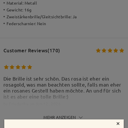
Material:
Metall
Gewicht:
16g
Zweistärkenbrille/Gleitsichtbrille:
Ja
Federscharnier:
Nein
Customer Reviews(170)
Die Brille ist sehr schön. Das rosa ist eher ein
rosagold, was man beachten sollte, falls man eher
ein rosanes Gestell haben möchte. An und für sich
ist es aber eine tolle Brille:)
by
Friederike
on
Jun 12 , 2026
MEHR ANZEIGEN
×