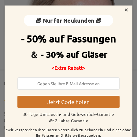
×
🎁 Nur für Neukunden 🎁
- 50% auf Fassungen
＆ - 30% auf Gläser
MEHR ANZEIGEN
<Extra Rabatt>
Customer Reviews(174)
Jetzt Code holen
Sehr schöne Brille. Tolle Gläser und Preis ist
30 Tage Umtausch- und Geld-zurück-Garantie
unschlagbar. Habe die Sehstärke beim Augenarzt
👓 2 Jahre Garantie
prüfen lassen = 100 %
*Wir versprechen Ihre Daten vertraulich zu behandeln und nicht ohne
by
Kathrin
on
Aug 6 , 2026
Ihr Wissen an Dritte weiterzugeben.