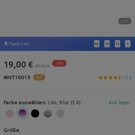
1/7
Flash Sale
6
D
10
13
8
:
:
:
19,00 €
-34%
29,00 €
#MT10015
174
Hot
Farbe auswählen
:
Lila, Klar (C4)
auf lager
Größe