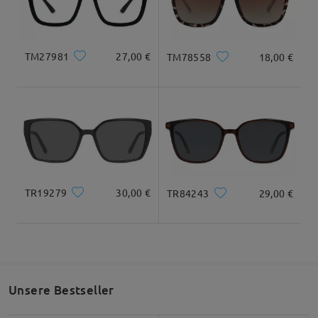
Geliefert
Alle Bewertungen
TM27981
27,00 €
TM78558
18,00 €
anzeigen
Bewertung schreiben
TR19279
30,00 €
TR84243
29,00 €
Unsere Bestseller