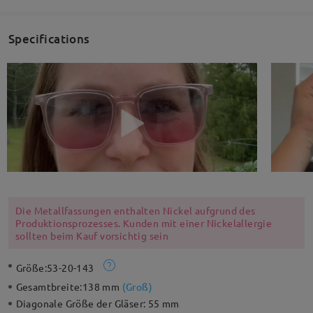
Specifications
Die Metallfassungen enthalten Nickel aufgrund des
Produktionsprozesses. Kunden mit einer Nickelallergie
sollten beim Kauf vorsichtig sein
Größe:
53-20-143
Gesamtbreite:
138 mm
(
Groß
)
Diagonale Größe der Gläser:
55 mm