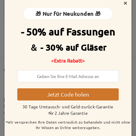
×
🎁 Nur für Neukunden 🎁
- 50% auf Fassungen
MEHR ANZEIGEN
＆ - 30% auf Gläser
<Extra Rabatt>
Customer Reviews(129)
Jetzt Code holen
Ich bin wirklich begeistert von Firmoo! Meine erste
Bestellung war eine Gleitsichtbrille. Leider kam ich
30 Tage Umtausch- und Geld-zurück-Garantie
mit dem Lesebereich nicht zurecht. Als ich den
👓 2 Jahre Garantie
Kundenservice kontaktierte, wurde mir aus reiner
*Wir versprechen Ihre Daten vertraulich zu behandeln und nicht ohne
Kulanz mitgeteilt, dass ich die Brille nicht
Ihr Wissen an Dritte weiterzugeben.
zurückschicken muss und sie sogar behalten darf –