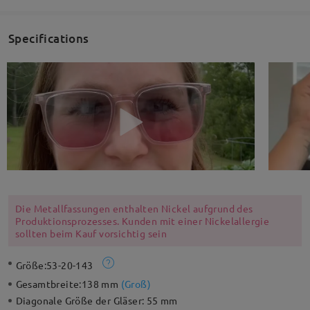
Specifications
Die Metallfassungen enthalten Nickel aufgrund des
Produktionsprozesses. Kunden mit einer Nickelallergie
sollten beim Kauf vorsichtig sein
Größe:
53-20-143
Gesamtbreite:
138 mm
(
Groß
)
Diagonale Größe der Gläser:
55 mm