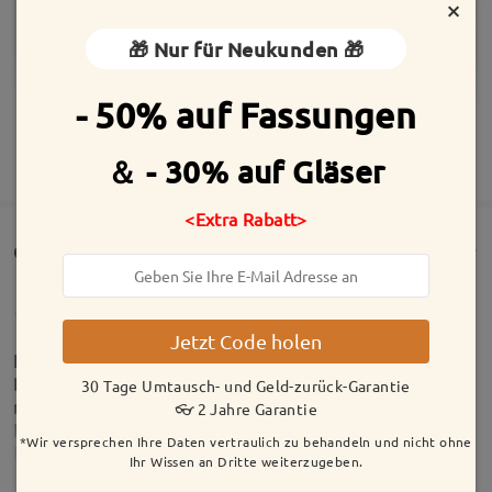
×
🎁 Nur für Neukunden 🎁
- 50% auf Fassungen
MEHR ANZEIGEN
＆ - 30% auf Gläser
<Extra Rabatt>
Customer Reviews(130)
Jetzt Code holen
Ich bin wirklich begeistert von Firmoo! Meine erste
Bestellung war eine Gleitsichtbrille. Leider kam ich
30 Tage Umtausch- und Geld-zurück-Garantie
mit dem Lesebereich nicht zurecht. Als ich den
👓 2 Jahre Garantie
Kundenservice kontaktierte, wurde mir aus reiner
*Wir versprechen Ihre Daten vertraulich zu behandeln und nicht ohne
Kulanz mitgeteilt, dass ich die Brille nicht
Ihr Wissen an Dritte weiterzugeben.
zurückschicken muss und sie sogar behalten darf –