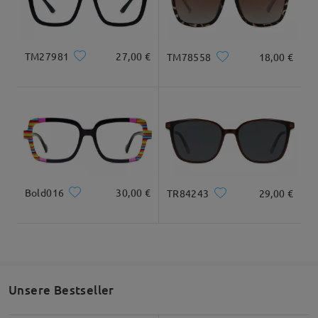
Geliefert
Alle Bewertungen
TM27981
27,00 €
TM78558
18,00 €
anzeigen
Bewertung schreiben
Bold016
30,00 €
TR84243
29,00 €
Unsere Bestseller