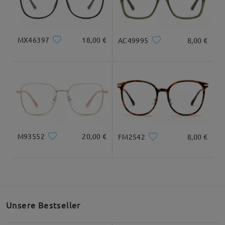
Geliefert
anzeigen
Bewertung schreiben
Maße
MX46397
18,00 €
AC49995
8,00 €
Gesamtbreite
Bügellänge
138mm/5.43in
145mm/ 5.71in
M93552
20,00 €
FM2542
8,00 €
Glasbreite
Glashöhe
Stegbreite
56mm/ 2.20in
52mm/ 2.05in
18mm/ 0.71in
Unsere Bestseller