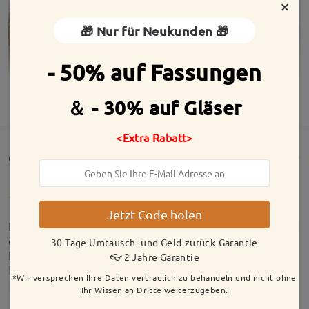
×
🎁 Nur für Neukunden 🎁
- 50% auf Fassungen
MEHR ANZEIGEN
＆ - 30% auf Gläser
<Extra Rabatt>
Customer Reviews(102)
Jetzt Code holen
Ich liebe sie wirklich sehr, meine große Nerdbrille ♥️
das Olivgrün passt toll zu meinen braunen Augen.
30 Tage Umtausch- und Geld-zurück-Garantie
Ich werde sie mir wahrscheinlich noch in Schildpatt
👓 2 Jahre Garantie
holen.
*Wir versprechen Ihre Daten vertraulich zu behandeln und nicht ohne
by
Jona
on
May 13 , 2026
Ihr Wissen an Dritte weiterzugeben.
Model Information