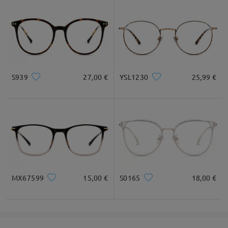
Empfehlung zur Gesichtsform
Quadratisc
Rund
Herz
Diamant
Oval
S939
27,00 €
YSL1230
25,99 €
h
* Nur als Referenz
Produktbeschreibung
MX67599
15,00 €
S0165
18,00 €